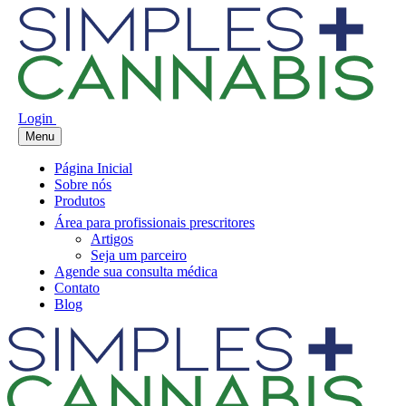
Login
Menu
Página Inicial
Sobre nós
Produtos
Área para profissionais prescritores
Artigos
Seja um parceiro
Agende sua consulta médica
Contato
Blog